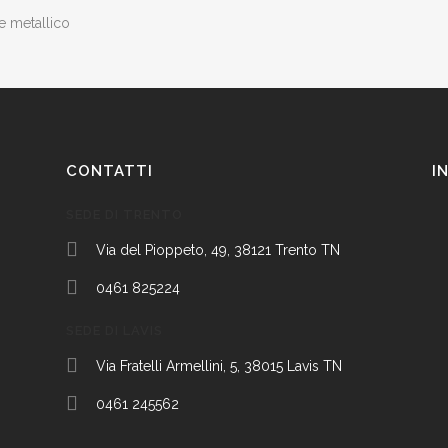
CONTATTI
I
SEDE DI TRENTO
Via del Pioppeto, 49, 38121 Trento TN
0461 825224
SEDE DI LAVIS
Via Fratelli Armellini, 5, 38015 Lavis TN
0461 245562