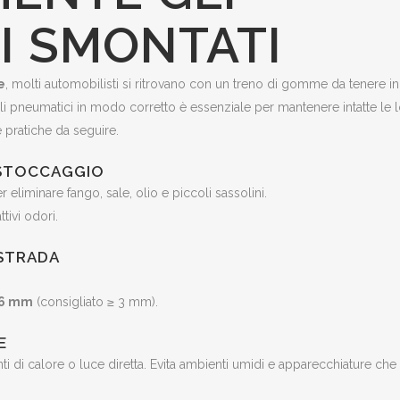
I SMONTATI
e
, molti automobilisti si ritrovano con un treno di gomme da tenere in
li pneumatici in modo corretto è essenziale per mantenere intatte le 
 pratiche da seguire.
O STOCCAGGIO
r eliminare fango, sale, olio e piccoli sassolini.
tivi odori.
ISTRADA
,6 mm
(consigliato ≥ 3 mm).
E
ti di calore o luce diretta. Evita ambienti umidi e apparecchiature che