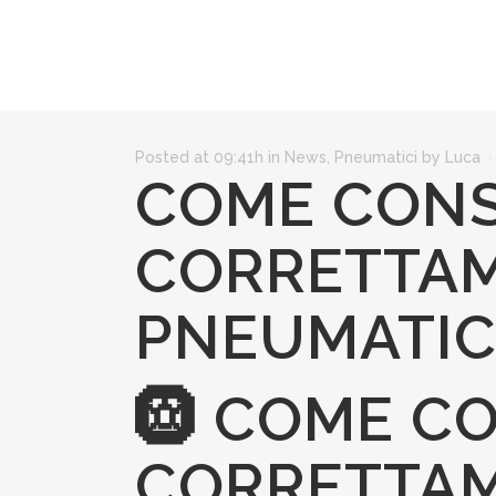
Posted at 09:41h
in
News
,
Pneumatici
by
Luca
COME CON
CORRETTAM
PNEUMATIC
🛞 COME C
CORRETTAM