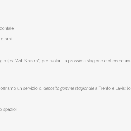
zzontale
 giorni
 (es. “Ant. Sinistro”) per ruotarli la prossima stagione e ottenere
us
offriamo un servizio di
deposito gomme stagionale
a Trento e Lavis: l
uo spazio!