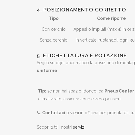
4. POSIZIONAMENTO CORRETTO
Tipo
Come riporre
Con cerchio
Appesi o impilati (max 4) in ori
Senza cerchio
In verticale, ruotandoli ogni 30
5. ETICHETTATURA E ROTAZIONE
Segna su ogni pneumatico la posizione di montaggio
uniforme
.
Tip:
se non hai spazio idoneo, da
Pneus Center
climatizzato, assicurazione e zero pensieri.
📞
Contattaci
o vieni in officina per prenotare il t
Scopri tutti i nostri
servizi