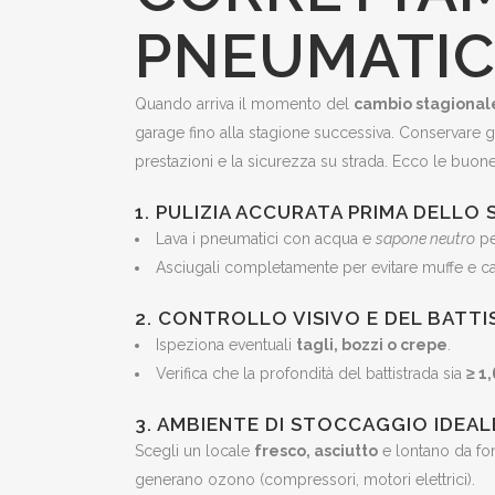
PNEUMATIC
Quando arriva il momento del
cambio stagional
garage fino alla stagione successiva. Conservare g
prestazioni e la sicurezza su strada. Ecco le buone
1. PULIZIA ACCURATA PRIMA DELL
Lava i pneumatici con acqua e
sapone neutro
pe
Asciugali completamente per evitare muffe e cat
2. CONTROLLO VISIVO E DEL BATT
Ispeziona eventuali
tagli, bozzi o crepe
.
Verifica che la profondità del battistrada sia
≥ 1
3. AMBIENTE DI STOCCAGGIO IDEAL
Scegli un locale
fresco, asciutto
e lontano da fon
generano ozono (compressori, motori elettrici).